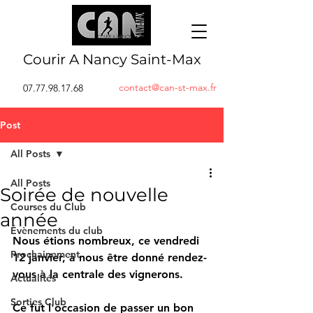
Courir A Nancy Saint-Max
contact@can-st-max.fr
07.77.98.17.68
Post
All Posts
All Posts
Soirée de nouvelle
Courses du Club
année
Évènements du club
Nous étions nombreux, ce vendredi 
Prochainement
12 janvier, à nous être donné rendez-
vous à la centrale des vignerons.
Actualités
Sorties Club
Ce fut l'occasion de passer un bon 