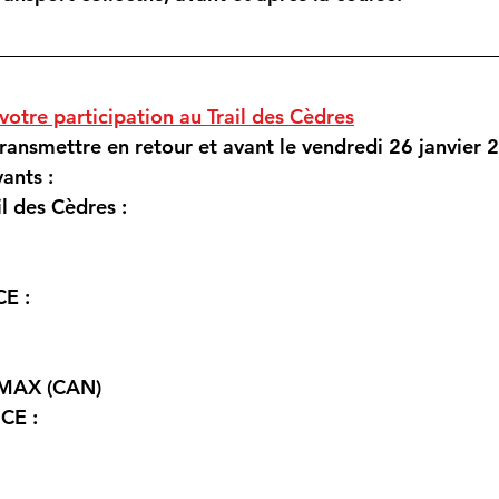
votre participation au Trail des Cèdres
ransmettre en retour et avant le vendredi 
26 janvier 
ants :
il des Cèdres :
E :
-MAX (CAN)
CE :