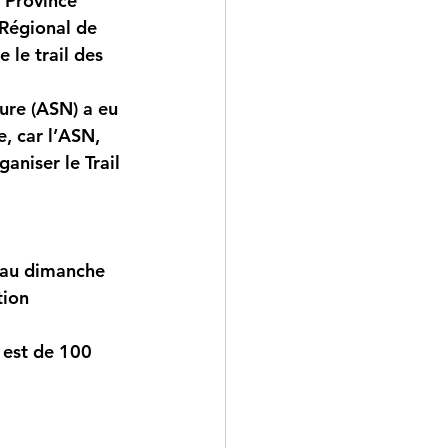
 Province 
 Régional de 
 le trail des 
ure (ASN) a eu 
, car l’ASN, 
aniser le Trail 
 au dimanche 
tion
 est de 
100 