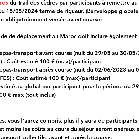
rds
 du Trail des cèdres par participants à remettre a
du 
15/05/2024 terme de rigueur. 
(L’enveloppe globale
tre obligatoirement versée avant course)
iode de déplacement au Maroc doit inclure également l
pas-transport avant course (nuit du 29/05 au 30/05/
 : Coût estimé 100 € (max)/participant
pas-transport après course (nuit du 02/06/2023 au 
FES) : Coût estimé 100 € (max)/participant
estimé au global par participant pour la période du 2
00 € max (tout inclus)
es, vous l’aurez compris, plus il y aura de participants
 et moins les coûts au cours du séjour seront onéreux 
nsport collectifs, avant et après la course.