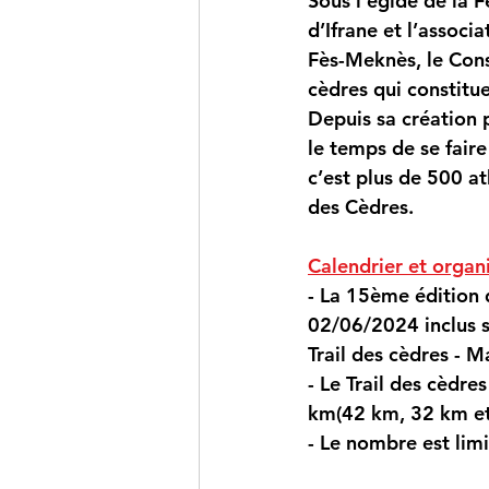
Sous l’égide de la 
d’Ifrane et l’associ
Fès-Meknès, le Conse
cèdres qui constitu
Depuis sa création 
le temps de se faire
c’est plus de 500 a
des Cèdres.
Calendrier et organi
- La 15ème édition 
02/06/2024 inclus s
Trail des cèdres - M
- Le Trail des cèdre
km
(42 km, 32 km e
- Le nombre est lim