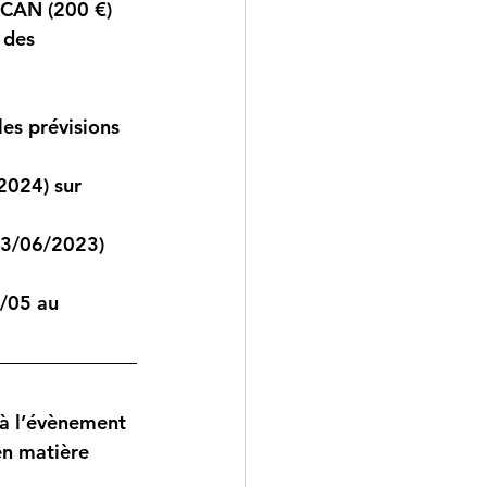
u CAN (200 €) 
 des 
es prévisions 
2024) sur 
03/06/2023) 
9/05 au 
 à l’évènement 
en matière 