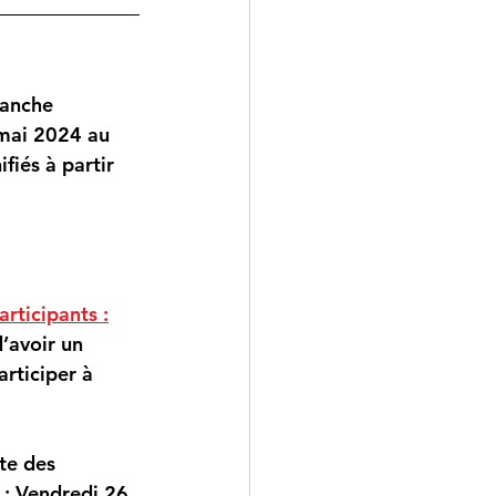
manche 
mai 2024 au 
iés à partir 
rticipants :
avoir un 
rticiper à 
te des 
: 
Vendredi 26 