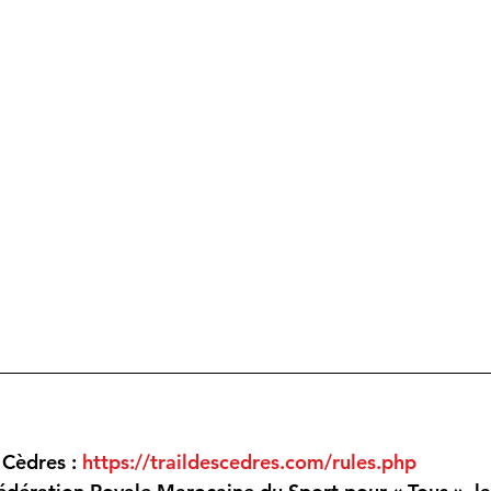
 Cèdres : 
https://traildescedres.com/rules.php