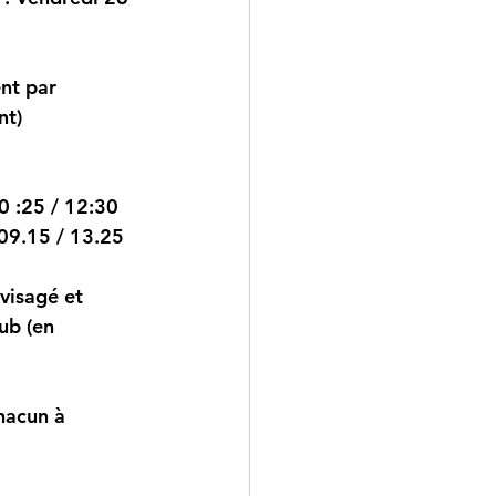
nt par 
nt)
0 :25 / 12:30
09.15 / 13.25
isagé et 
ub (en 
hacun à 