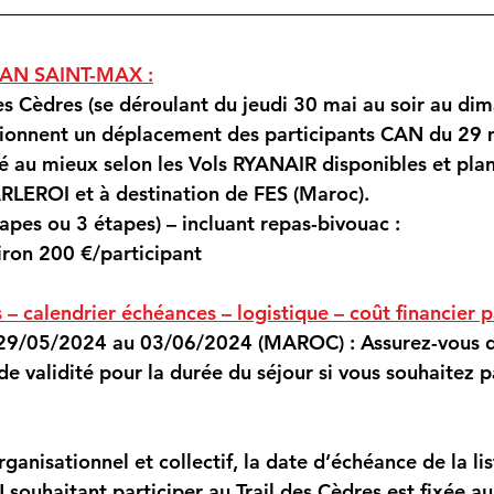
AN SAINT-MAX :
des Cèdres (se déroulant du jeudi 30 mai au soir au di
ionnent un déplacement des participants CAN du 29 
 au mieux selon les Vols RYANAIR disponibles et planif
EROI et à destination de FES (Maroc).
apes ou 3 étapes) – incluant repas-bivouac :
ron 200 €/participant
– calendrier échéances – logistique – coût financier pa
29/05/2024 au 03/06/2024 (MAROC) : Assurez-vous d’
e validité pour la durée du séjour si vous souhaitez pa
ganisationnel et collectif, la date d’échéance de la lis
souhaitant participer au Trail des Cèdres est fixée au 