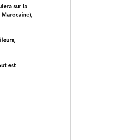
lera sur la 
 Marocaine), 
leurs, 
ut est 