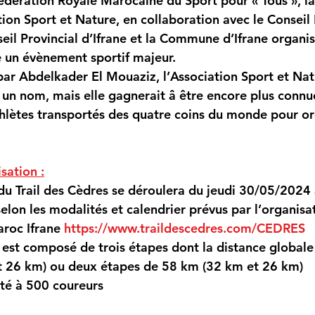
Fédération Royale Marocaine du Sport pour « Tous », la
ation Sport et Nature, en collaboration avec le Conseil
il Provincial d’Ifrane et la Commune d’Ifrane organise
e un évènement sportif majeur.
par Abdelkader El Mouaziz, l’Association Sport et Nat
 un nom, mais elle gagnerait â être encore plus connue
thlètes transportés des quatre coins du monde pour org
sation :
du Trail des Cèdres se déroulera du jeudi 30/05/2024
elon les modalités et calendrier prévus par l’organisa
aroc Ifrane 
https://www.traildescedres.com/CEDRES
s est composé de 
trois étapes 
dont la distance globale
t 26 km) ou 
deux étapes 
de 58 km (32 km et 26 km)
ité à 500 coureurs