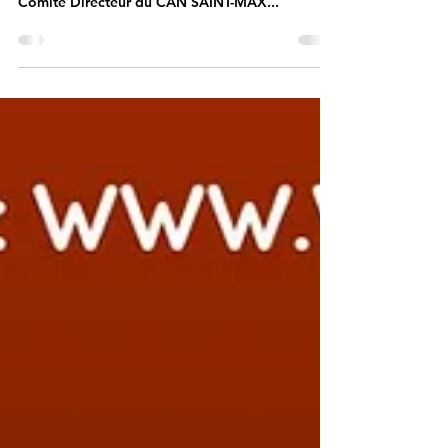
Il s'agit d'un trail en étapes, à IFRANE au Maroc,
pour un séjour du 29/05/2024 au 03/06/2024. Le
Comité Directeur du CAN SAINT-MAX...