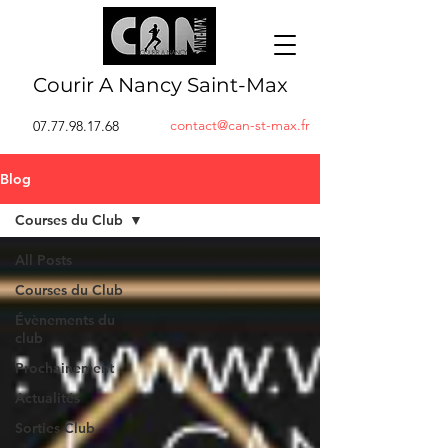
Courir A Nancy Saint-Max
contact@can-st-max.fr
07.77.98.17.68
Blog
Courses du Club
All Posts
Courses du Club
Évènements du
club
Prochainement
Actualités
Sorties Club