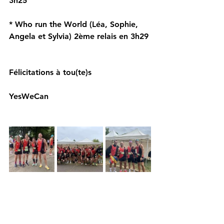
3h25 
* Who run the World (Léa, Sophie, 
Angela et Sylvia) 2ème relais en 3h29 
Félicitations à tou(te)s
YesWeCan ️