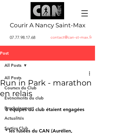
Courir A Nancy Saint-Max
contact@can-st-max.fr
07.77.98.17.68
Post
All Posts
All Posts
Run in Park - marathon
Courses du Club
en relais
Évènements du club
Prochainement
6 équipes du club étaient engagées 
Actualités
Sorties Club
* les fusées du CAN (Aurélien, 